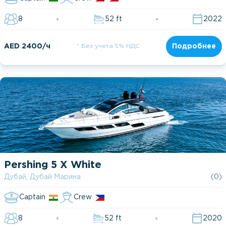
8
52 ft
2022
AED 2400/ч
* Без учета 5% НДС
Подробнее
Pershing 5 X White
Дубай, Дубай Марина
(0)
Captain
Crew
8
52 ft
2020