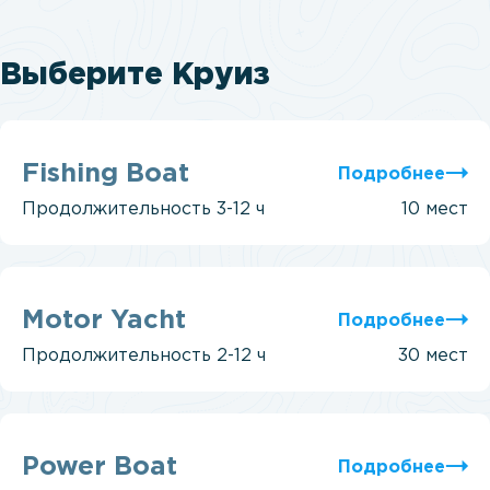
Выберите Круиз
Fishing
Boat
Fishing Boat
Подробнее
Продолжительность
3-12 ч
10 мест
Motor
Yacht
Motor Yacht
Подробнее
Продолжительность
2-12 ч
30 мест
Power
Boat
Power Boat
Подробнее