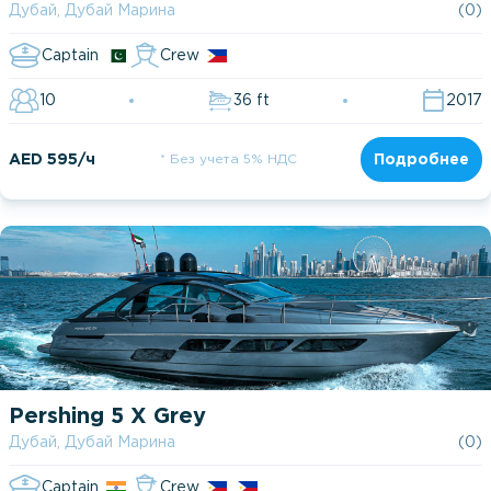
Дубай, Дубай Марина
(0)
Captain
Crew
10
36 ft
2017
AED 595/ч
* Без учета 5% НДС
Подробнее
Pershing 5 X Grey
Дубай, Дубай Марина
(0)
Captain
Crew