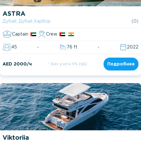
ASTRA
Дубай, Дубай Харбор
(0)
Captain
Crew
45
76 ft
2022
AED 2000/ч
* Без учета 5% НДС
Подробнее
Viktoriia