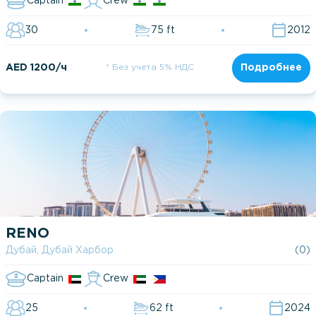
Captain
Crew
30
75 ft
2012
AED 1200/ч
* Без учета 5% НДС
Подробнее
RENO
Дубай, Дубай Харбор
(0)
Captain
Crew
25
62 ft
2024