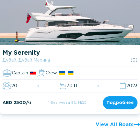
My Serenity
Дубай, Дубай Марина
(0)
Captain
Crew
20
70 ft
2023
AED 2500/ч
* Без учета 5% НДС
Подробнее
View All Boats