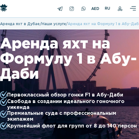
RU
Аренда яхт в Дубае
Наши услуги
Аренда яхт на Формулу 1 в Абу-Даб
Аренда яхт на
Формулу 1 в Абу-
Даби
Первоклассный обзор гонки F1 в Абу-Даби
Свобода в создании идеального гоночного
уикенда
Премиальные суда с профессиональным
экипажем
Крупнейший флот для групп от 8 до 140 персон