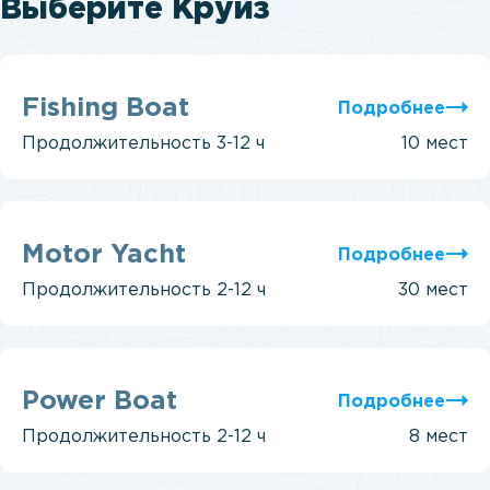
Выберите Круиз
Fishing
Boat
Fishing Boat
Подробнее
Продолжительность
3-12 ч
10 мест
Motor
Yacht
Motor Yacht
Подробнее
Продолжительность
2-12 ч
30 мест
Power
Boat
Power Boat
Подробнее
Продолжительность
2-12 ч
8 мест