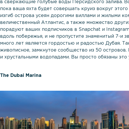
в сверкающие голубые воды Персидского залива. В
пока ваша яхта будет совершать круиз вокруг этог
изгиб острова усеян дорогими виллами и жилыми ко
величественный Атлантис, а также множество других
порадуют ваших подписчиков в Snapchat и Instagra
вдоль побережья, и не пропустите знаменитый 7-и з
много лет является гордостью и радостью Дубая. Т
живописное, замкнутое сообщество из 50 островов
и хрустальными водопадами. Вы просто обязаны это 
The Dubai Marina