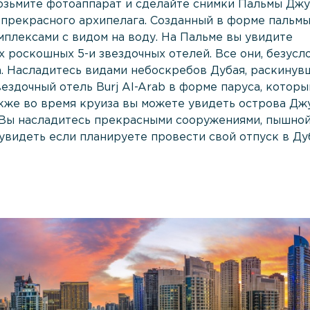
озьмите фотоаппарат и сделайте снимки Пальмы Джу
о прекрасного архипелага. Созданный в форме пальм
мплексами с видом на воду. На Пальме вы увидите
 роскошных 5-и звездочных отелей. Все они, безусло
m. Насладитесь видами небоскребов Дубая, раскинув
вездочный отель Burj Al-Arab в форме паруса, котор
акже во время круиза вы можете увидеть острова Дж
. Вы насладитесь прекрасными сооружениями, пышно
увидеть если планируете провести свой отпуск в Ду