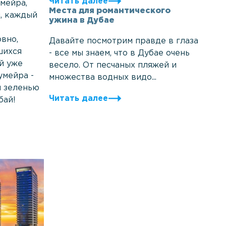
Читать далее
мейра,
Места для романтического
ы, каждый
ужина в Дубае
вно,
Давайте посмотрим правде в глаза
шихся
- все мы знаем, что в Дубае очень
ый уже
весело. От песчаных пляжей и
умейра -
множества водных видо...
й зеленью
Читать далее
бай!