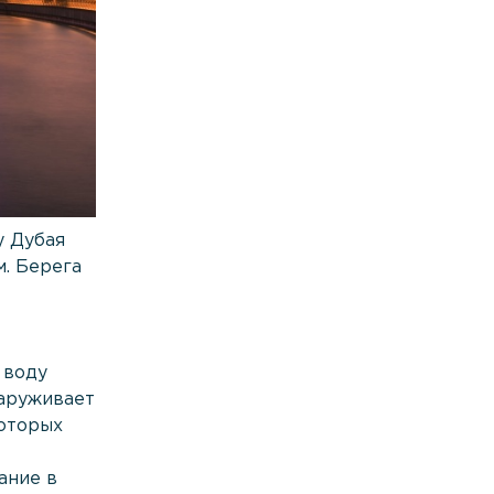
у Дубая
м. Берега
 воду
наруживает
которых
ание в