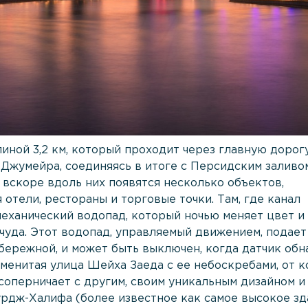
иной 3,2 км, который проходит через главную дорог
н Джумейра, соединяясь в итоге с Персидским заливо
и вскоре вдоль них появятся несколько объектов,
отели, рестораны и торговые точки. Там, где канал
механический водопад, который ночью меняет цвет и
чуда. Этот водопад, управляемый движением, подает
абережной, и может быть выключен, когда датчик об
аменитая улица Шейха Заеда с ее небоскребами, от 
соперничает с другим, своим уникальным дизайном и
урдж-Халифа (более известное как самое высокое зд