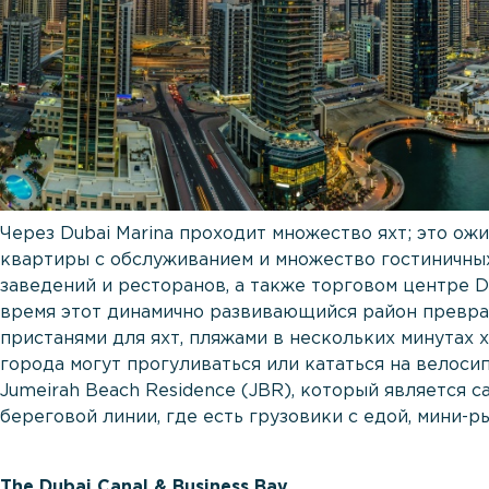
Через Dubai Marina проходит множество яхт; это о
квартиры с обслуживанием и множество гостиничны
заведений и ресторанов, а также торговом центре D
время этот динамично развивающийся район преврат
пристанями для яхт, пляжами в нескольких минутах 
города могут прогуливаться или кататься на велоси
Jumeirah Beach Residence (JBR), который является 
береговой линии, где есть грузовики с едой, мини-р
The Dubai Canal & Business Bay