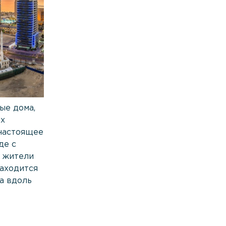
ые дома,
ых
 настоящее
де с
и жители
находится
a вдоль