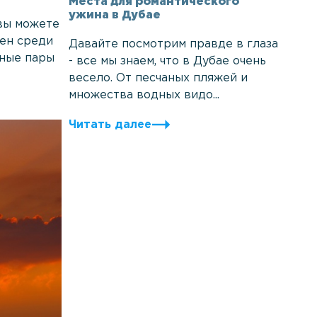
Места для романтического
ужина в Дубае
 вы можете
рен среди
Давайте посмотрим правде в глаза
нные пары
- все мы знаем, что в Дубае очень
весело. От песчаных пляжей и
множества водных видо...
Читать далее