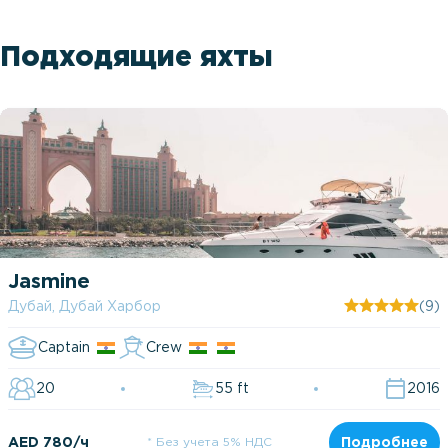
Подходящие яхты
Jasmine
Дубай, Дубай Харбор
(9)
Captain
Crew
20
55 ft
2016
AED 780/ч
* Без учета 5% НДС
Подробнее