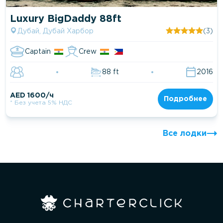
Luxury BigDaddy 88ft
Дубай, Дубай Харбор
(3)
Captain
Crew
88 ft
2016
AED 1600/ч
Подробнее
* Без учета 5% НДС
Все лодки