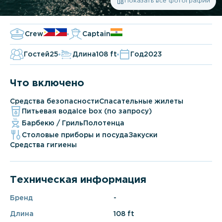
Показать все фотографии
Crew
Captain
Гостей
25
Длина
108 ft
Год
2023
Что включено
Средства безопасности
Спасательные жилеты
Питьевая вода
Ice box (по запросу)
Барбекю / Гриль
Полотенца
Столовые приборы и посуда
Закуски
Средства гигиены
Техническая информация
Бренд
-
Длина
108 ft