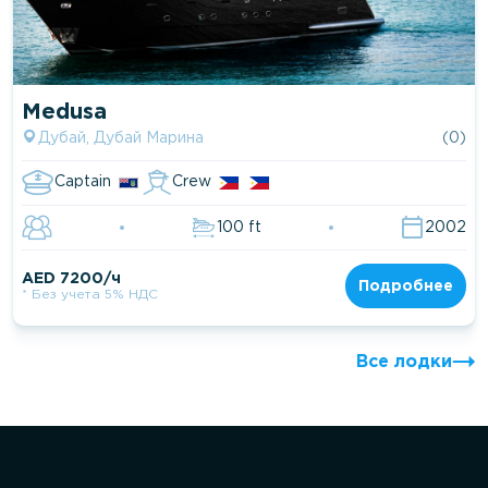
Medusa
Дубай, Дубай Марина
(0)
Captain
Crew
100 ft
2002
AED 7200/ч
Подробнее
* Без учета 5% НДС
Все лодки