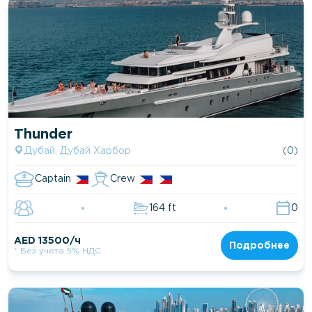
Thunder
Дубай, Дубай Харбор
(0)
Captain
Crew
164 ft
0
AED 13500/ч
Подробнее
* Без учета 5% НДС