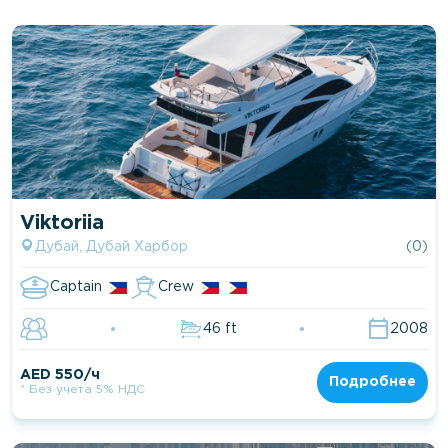
Viktoriia
Дубай, Дубай Харбор
(0)
Captain
Crew
46 ft
2008
AED 550/ч
Подробнее
* Без учета 5% НДС