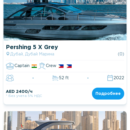
Pershing 5 X Grey
Дубай, Дубай Марина
(0)
Captain
Crew
52 ft
2022
AED 2400/ч
Подробнее
* Без учета 5% НДС