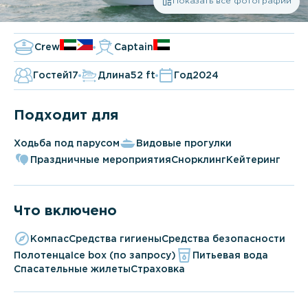
Показать все фотографии
Crew
Captain
Гостей
17
Длина
52 ft
Год
2024
Подходит для
Ходьба под парусом
Видовые прогулки
Праздничные мероприятия
Снорклинг
Кейтеринг
Что включено
Компас
Средства гигиены
Средства безопасности
Полотенца
Ice box (по запросу)
Питьевая вода
Спасательные жилеты
Страховка