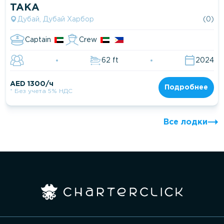
TAKA
Дубай, Дубай Харбор
(0)
Captain
Crew
62 ft
2024
AED 1300/ч
Подробнее
* Без учета 5% НДС
Все лодки