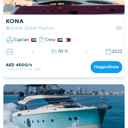
KONA
Дубай, Дубай Харбор
(0)
Captain
Crew
110 ft
2022
AED 4500/ч
Подробнее
* Без учета 5% НДС