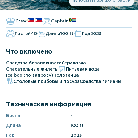
Показать все фотографии
Crew
Captain
Гостей
40
Длина
100 ft
Год
2023
Что включено
Средства безопасности
Страховка
Спасательные жилеты
Питьевая вода
Ice box (по запросу)
Полотенца
Столовые приборы и посуда
Средства гигиены
Техническая информация
Бренд
-
Длина
100 ft
Год
2023