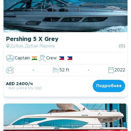
Pershing 5 X Grey
Дубай, Дубай Марина
(0)
Captain
Crew
52 ft
2022
AED 2400/ч
Подробнее
* Без учета 5% НДС